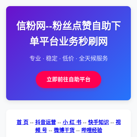
信粉网--粉丝点赞自助下
单平台业务秒刷网
专业 · 稳定 · 低价 · 全天候服务
立即前往自助平台
首 页
--
抖音运营
--
小 红 书
--
快手知识
--
视
频 号
--
微博干货
--
哔哩经验