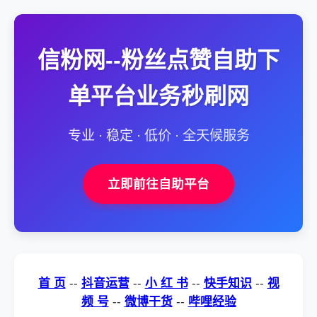
信粉网--粉丝点赞自助下
单平台业务秒刷网
专业 · 稳定 · 低价 · 全天候服务
立即前往自助平台
首 页
--
抖音运营
--
小 红 书
--
快手知识
--
视
频 号
--
微博干货
--
哔哩经验