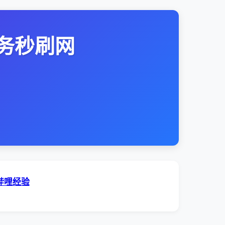
务秒刷网
哔哩经验