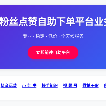
--粉丝点赞自助下单平台业
专业 · 稳定 · 低价 · 全天候服务
立即前往自助平台
-
抖音运营
--
小 红 书
--
快手知识
--
视 频 号
--
微博干货
--