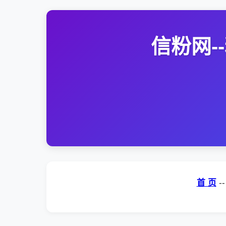
信粉网
首 页
-