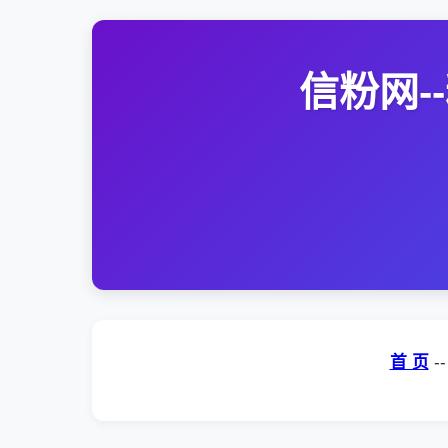
信粉网
首 页
-