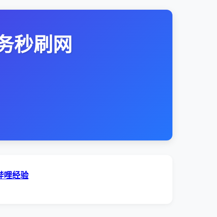
务秒刷网
哔哩经验