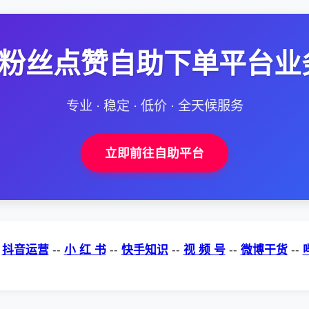
--粉丝点赞自助下单平台业
专业 · 稳定 · 低价 · 全天候服务
立即前往自助平台
-
抖音运营
--
小 红 书
--
快手知识
--
视 频 号
--
微博干货
--