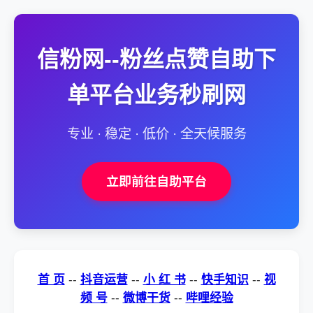
信粉网--粉丝点赞自助下
单平台业务秒刷网
专业 · 稳定 · 低价 · 全天候服务
立即前往自助平台
首 页
--
抖音运营
--
小 红 书
--
快手知识
--
视
频 号
--
微博干货
--
哔哩经验