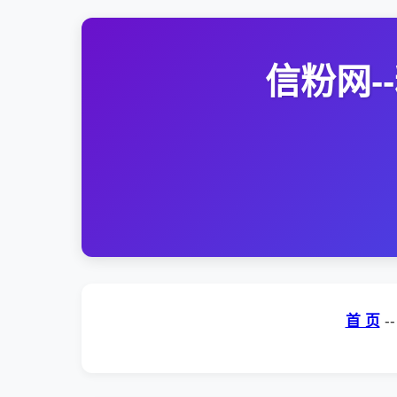
信粉网
首 页
-