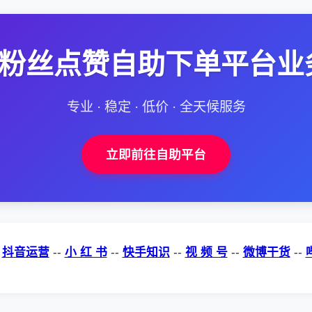
--粉丝点赞自助下单平台业
专业 · 稳定 · 低价 · 全天候服务
立即前往自助平台
-
抖音运营
--
小 红 书
--
快手知识
--
视 频 号
--
微博干货
--