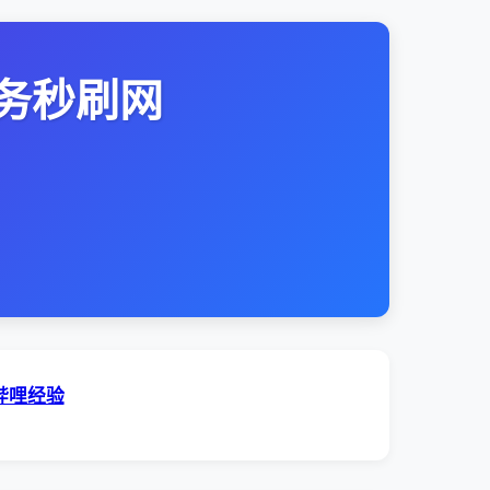
务秒刷网
哔哩经验