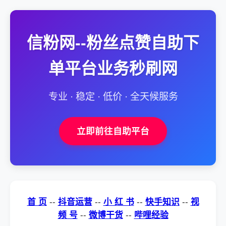
信粉网--粉丝点赞自助下
单平台业务秒刷网
专业 · 稳定 · 低价 · 全天候服务
立即前往自助平台
首 页
--
抖音运营
--
小 红 书
--
快手知识
--
视
频 号
--
微博干货
--
哔哩经验