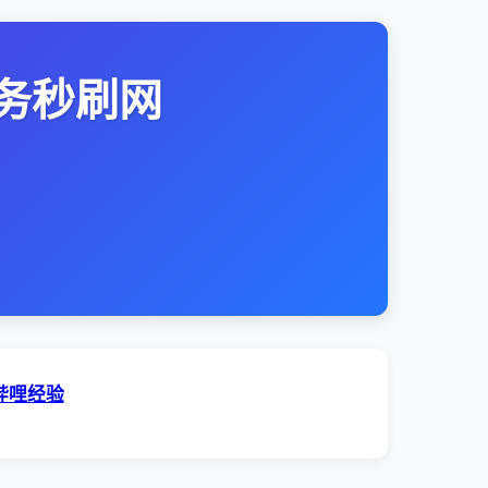
务秒刷网
哔哩经验