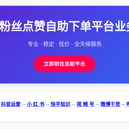
--粉丝点赞自助下单平台业
专业 · 稳定 · 低价 · 全天候服务
立即前往自助平台
-
抖音运营
--
小 红 书
--
快手知识
--
视 频 号
--
微博干货
--