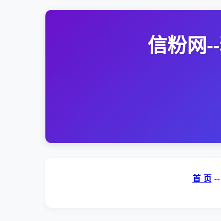
信粉网
首 页
-