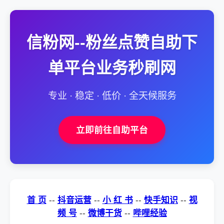
信粉网--粉丝点赞自助下
单平台业务秒刷网
专业 · 稳定 · 低价 · 全天候服务
立即前往自助平台
首 页
--
抖音运营
--
小 红 书
--
快手知识
--
视
频 号
--
微博干货
--
哔哩经验