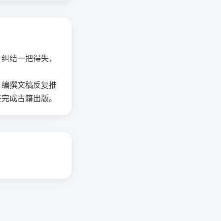
。纠结一把得失，
，编撰文稿反复推
终完成古籍出版。