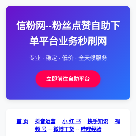
信粉网--粉丝点赞自助下
单平台业务秒刷网
专业 · 稳定 · 低价 · 全天候服务
立即前往自助平台
首 页
--
抖音运营
--
小 红 书
--
快手知识
--
视
频 号
--
微博干货
--
哔哩经验