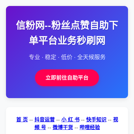
信粉网--粉丝点赞自助下
单平台业务秒刷网
专业 · 稳定 · 低价 · 全天候服务
立即前往自助平台
首 页
--
抖音运营
--
小 红 书
--
快手知识
--
视
频 号
--
微博干货
--
哔哩经验