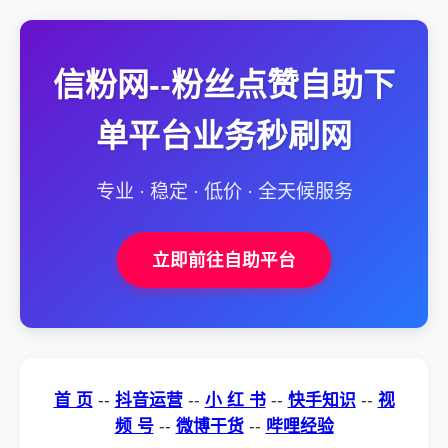
信粉网--粉丝点赞自助下
单平台业务秒刷网
专业 · 稳定 · 低价 · 全天候服务
立即前往自助平台
首 页
--
抖音运营
--
小 红 书
--
快手知识
--
视
频 号
--
微博干货
--
哔哩经验