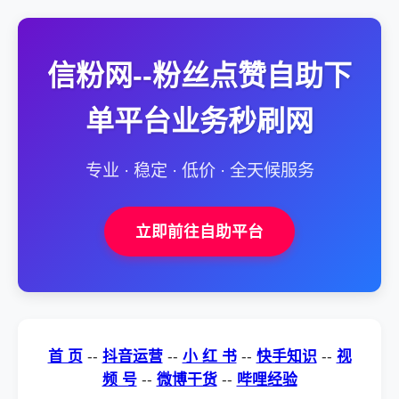
信粉网--粉丝点赞自助下
单平台业务秒刷网
专业 · 稳定 · 低价 · 全天候服务
立即前往自助平台
首 页
--
抖音运营
--
小 红 书
--
快手知识
--
视
频 号
--
微博干货
--
哔哩经验