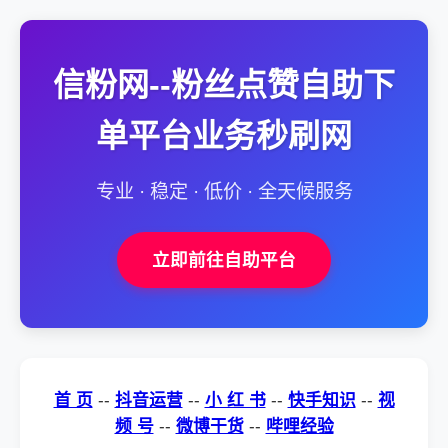
信粉网--粉丝点赞自助下
单平台业务秒刷网
专业 · 稳定 · 低价 · 全天候服务
立即前往自助平台
首 页
--
抖音运营
--
小 红 书
--
快手知识
--
视
频 号
--
微博干货
--
哔哩经验