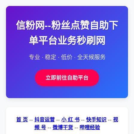
信粉网--粉丝点赞自助下
单平台业务秒刷网
专业 · 稳定 · 低价 · 全天候服务
立即前往自助平台
首 页
--
抖音运营
--
小 红 书
--
快手知识
--
视
频 号
--
微博干货
--
哔哩经验