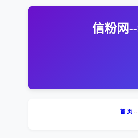
信粉网
首 页
-