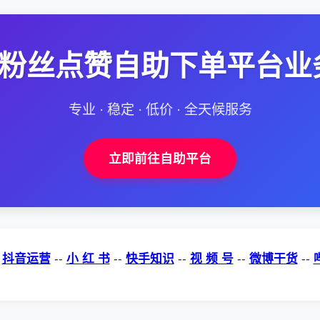
--粉丝点赞自助下单平台业
专业 · 稳定 · 低价 · 全天候服务
立即前往自助平台
-
抖音运营
--
小 红 书
--
快手知识
--
视 频 号
--
微博干货
--