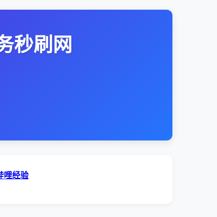
务秒刷网
哔哩经验