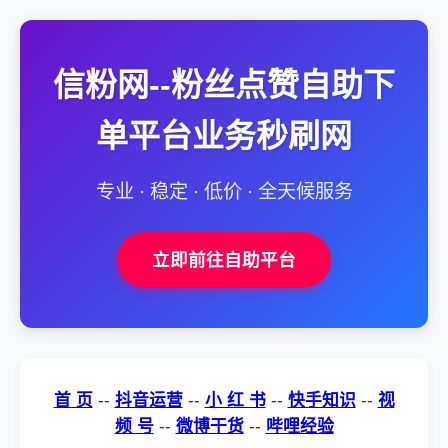
信粉网--粉丝点赞自助下
单平台业务秒刷网
专业 · 稳定 · 低价 · 全天候服务
立即前往自助平台
首 页
--
抖音运营
--
小 红 书
--
快手知识
--
视
频 号
--
微博干货
--
哔哩经验