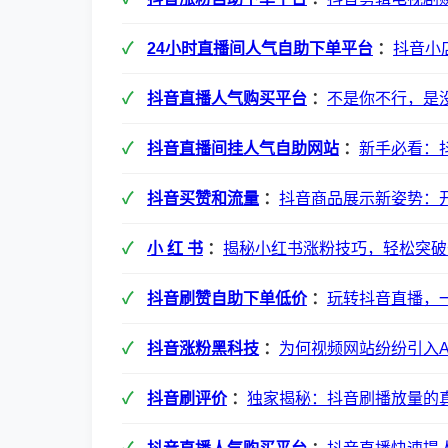
24小时直播间人气自助下单平台
：
抖音小
抖音直播人气购买平台
：
不是你不行，是
抖音直播间挂人气自助网站
：
新手必看：
抖音买赞和流量
：
抖音商品展示新姿势：
小 红 书
：
揭秘小红书涨粉技巧，轻松突破
抖音刷赞自助下单低价
：
玩转抖音直播，
抖音涨粉黑科技
：
为何视频网站纷纷引入A
抖音刷评价
：
独家揭秘：抖音刷播放量的