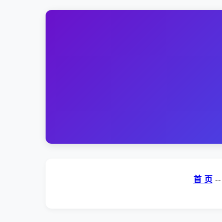
首 页
-