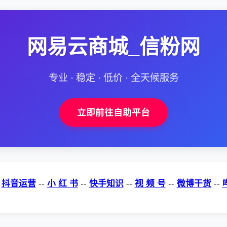
网易云商城_信粉网
专业 · 稳定 · 低价 · 全天候服务
立即前往自助平台
-
抖音运营
--
小 红 书
--
快手知识
--
视 频 号
--
微博干货
--