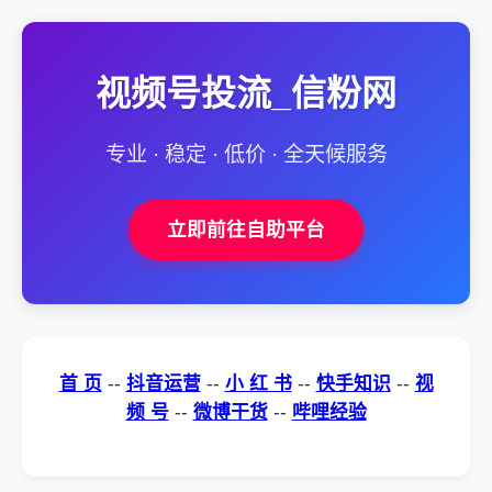
视频号投流_信粉网
专业 · 稳定 · 低价 · 全天候服务
立即前往自助平台
首 页
--
抖音运营
--
小 红 书
--
快手知识
--
视
频 号
--
微博干货
--
哔哩经验