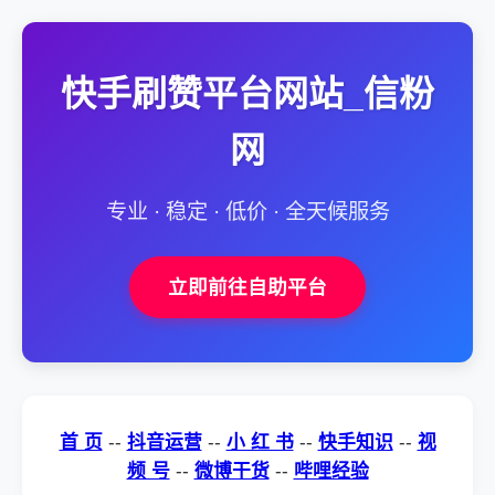
快手刷赞平台网站_信粉
网
专业 · 稳定 · 低价 · 全天候服务
立即前往自助平台
首 页
--
抖音运营
--
小 红 书
--
快手知识
--
视
频 号
--
微博干货
--
哔哩经验