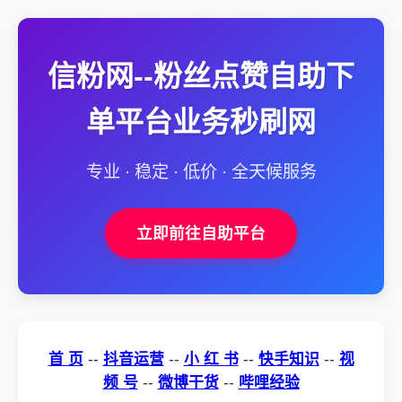
信粉网--粉丝点赞自助下
单平台业务秒刷网
专业 · 稳定 · 低价 · 全天候服务
立即前往自助平台
首 页
--
抖音运营
--
小 红 书
--
快手知识
--
视
频 号
--
微博干货
--
哔哩经验