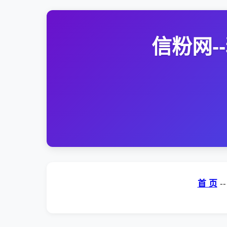
信粉网
首 页
-