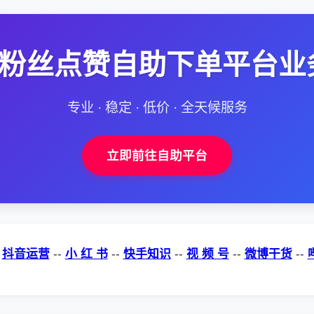
--粉丝点赞自助下单平台业
专业 · 稳定 · 低价 · 全天候服务
立即前往自助平台
-
抖音运营
--
小 红 书
--
快手知识
--
视 频 号
--
微博干货
--