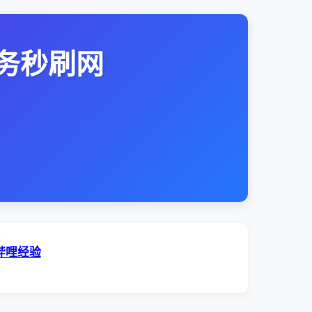
务秒刷网
哔哩经验