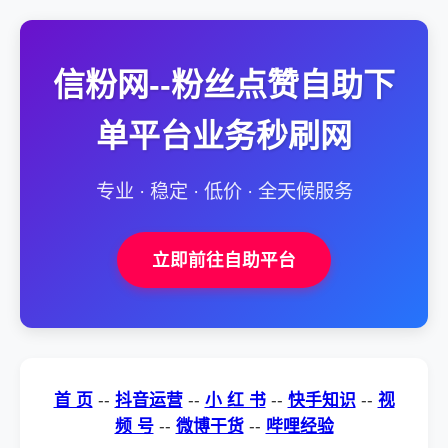
信粉网--粉丝点赞自助下
单平台业务秒刷网
专业 · 稳定 · 低价 · 全天候服务
立即前往自助平台
首 页
--
抖音运营
--
小 红 书
--
快手知识
--
视
频 号
--
微博干货
--
哔哩经验