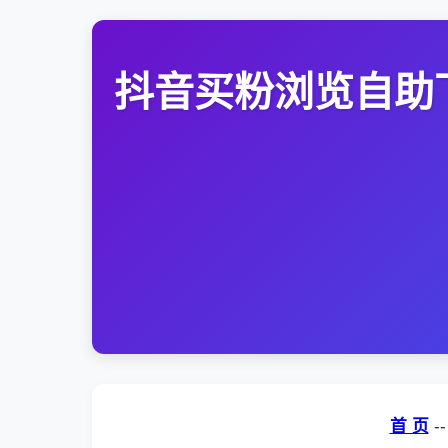
抖音买粉浏览自助
首 页
-