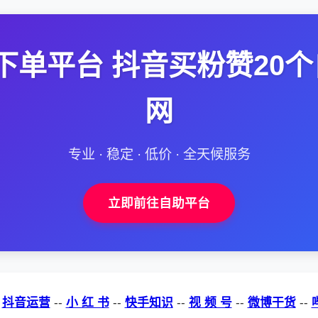
下单平台 抖音买粉赞20个
网
专业 · 稳定 · 低价 · 全天候服务
立即前往自助平台
-
抖音运营
--
小 红 书
--
快手知识
--
视 频 号
--
微博干货
--