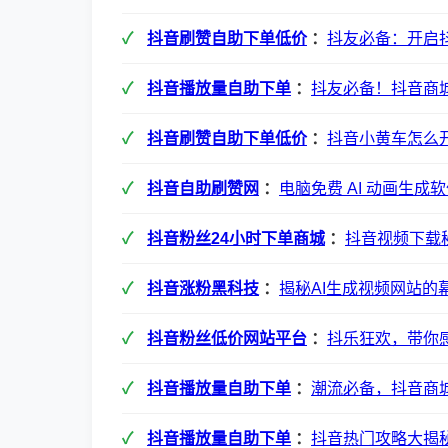
抖音刷赞自助下单低价
：
抖友必备：开启
抖音播放量自助下单
：
抖友必备！抖音商
抖音刷赞自助下单低价
：
抖音小黄车怎么
抖音自助刷赞网
：
电脑免费 AI 动画生成
抖音粉丝24小时下单商城
：
抖音视频下载
抖音涨粉黑科技
：
揭秘AI生成视频网站
抖音粉丝低价网站平台
：
抖乐狂欢，带你
抖音播放量自助下单
：
潮流必备，抖音商
抖音播放量自助下单
：
抖音热门攻略大揭