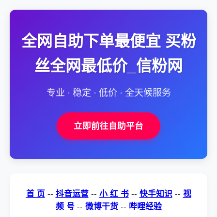
全网自助下单最便宜 买粉
丝全网最低价_信粉网
专业 · 稳定 · 低价 · 全天候服务
立即前往自助平台
首 页
--
抖音运营
--
小 红 书
--
快手知识
--
视
频 号
--
微博干货
--
哔哩经验