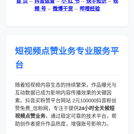
首 页
--
抖音运营
--
小 红 书
--
快手知识
--
视
频 号
--
微博干货
--
哔哩经验
短视频点赞业务专业服务平
台
随着短视频内容生态的持续繁荣，作品曝光与
互动数据已成为影响内容传播效果的关键因
素。抖音买粉赞平台网站 2元100000抖音粉丝
赞免费_信粉网，专注于提供
24小时全天候短
视频点赞业务
，通过稳定可靠的技术平台，帮
助创作者提升作品热度，增强账号影响力。