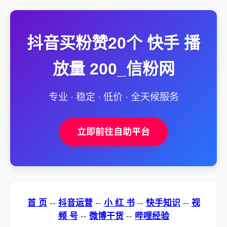
抖音买粉赞20个 快手 播
放量 200_信粉网
专业 · 稳定 · 低价 · 全天候服务
立即前往自助平台
首 页
--
抖音运营
--
小 红 书
--
快手知识
--
视
频 号
--
微博干货
--
哔哩经验