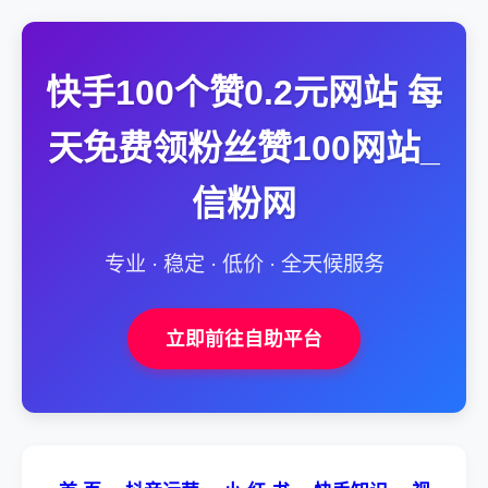
快手100个赞0.2元网站 每
天免费领粉丝赞100网站_
信粉网
专业 · 稳定 · 低价 · 全天候服务
立即前往自助平台