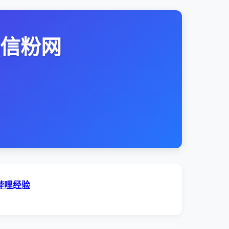
_信粉网
哔哩经验