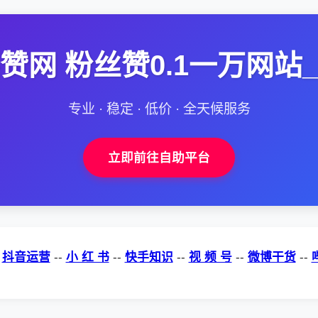
赞网 粉丝赞0.1一万网站
专业 · 稳定 · 低价 · 全天候服务
立即前往自助平台
-
抖音运营
--
小 红 书
--
快手知识
--
视 频 号
--
微博干货
--