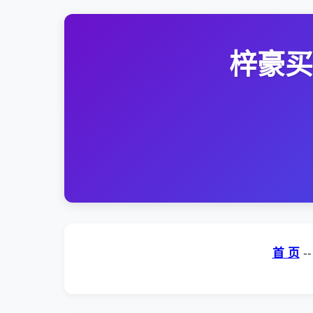
梓豪买
首 页
-