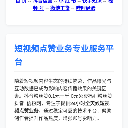
首 页
--
抖音运营
--
小 红 书
--
快手知识
--
视
频 号
--
微博干货
--
哔哩经验
短视频点赞业务专业服务平
台
随着短视频内容生态的持续繁荣，作品曝光与
互动数据已成为影响内容传播效果的关键因
素。抖音粉丝赞0.1元一千 0元免费福利粉丝赞
抖音_信粉网，专注于提供
24小时全天候短视
频点赞业务
，通过稳定可靠的技术平台，帮助
创作者提升作品热度，增强账号影响力。