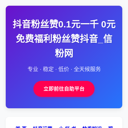
抖音粉丝赞0.1元一千 0元
免费福利粉丝赞抖音_信
粉网
专业 · 稳定 · 低价 · 全天候服务
立即前往自助平台