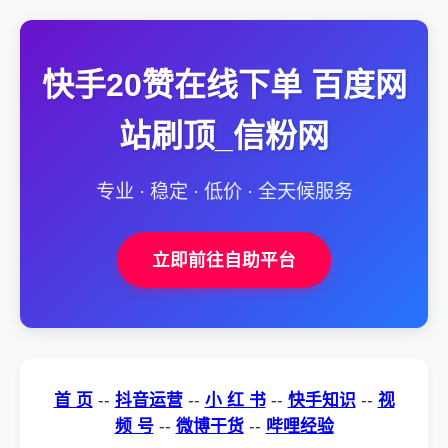
快手20赞在线下单 百度网
站刷顶_信粉网
专业 · 稳定 · 低价 · 全天候服务
立即前往自助平台
首 页
--
抖音运营
--
小 红 书
--
快手知识
--
视
频 号
--
微博干货
--
哔哩经验