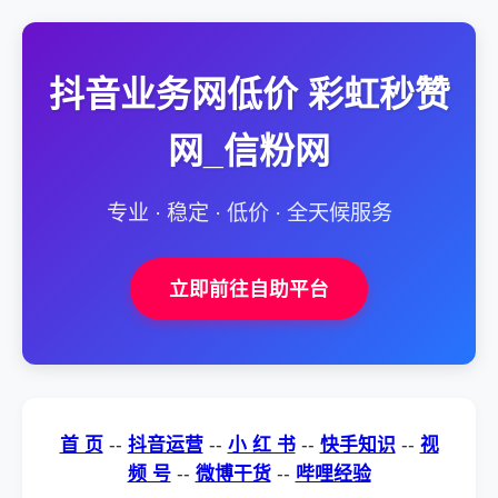
抖音业务网低价 彩虹秒赞
网_信粉网
专业 · 稳定 · 低价 · 全天候服务
立即前往自助平台
首 页
--
抖音运营
--
小 红 书
--
快手知识
--
视
频 号
--
微博干货
--
哔哩经验