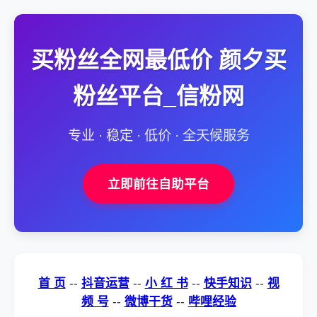
买粉丝全网最低价 颜夕买
粉丝平台_信粉网
专业 · 稳定 · 低价 · 全天候服务
立即前往自助平台
首 页
--
抖音运营
--
小 红 书
--
快手知识
--
视
频 号
--
微博干货
--
哔哩经验