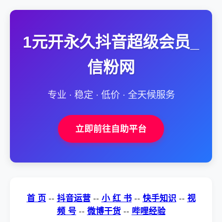
1元开永久抖音超级会员_
信粉网
专业 · 稳定 · 低价 · 全天候服务
立即前往自助平台
首 页
--
抖音运营
--
小 红 书
--
快手知识
--
视
频 号
--
微博干货
--
哔哩经验