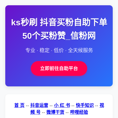
ks秒刷 抖音买粉自助下单
50个买粉赞_信粉网
专业 · 稳定 · 低价 · 全天候服务
立即前往自助平台
首 页
--
抖音运营
--
小 红 书
--
快手知识
--
视
频 号
--
微博干货
--
哔哩经验