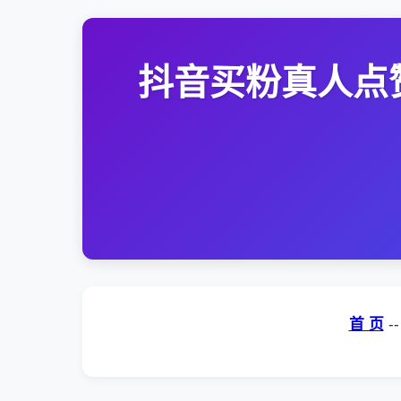
抖音买粉真人点
首 页
-