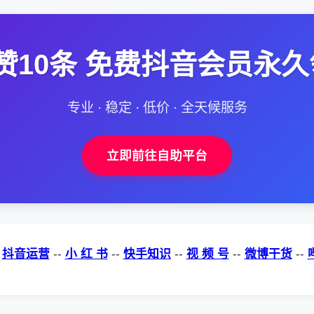
赞10条 免费抖音会员永久
专业 · 稳定 · 低价 · 全天候服务
立即前往自助平台
-
抖音运营
--
小 红 书
--
快手知识
--
视 频 号
--
微博干货
--