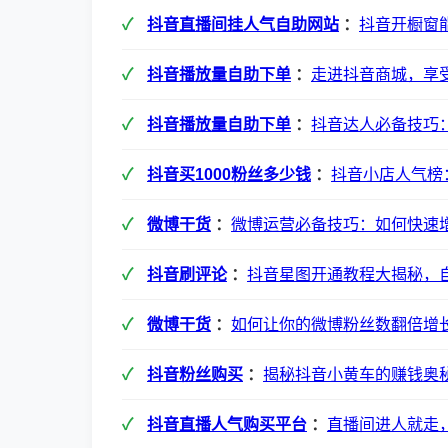
抖音直播间挂人气自助网站
：
抖音开橱窗
抖音播放量自助下单
：
走进抖音商城，享
抖音播放量自助下单
：
抖音达人必备技巧
抖音买1000粉丝多少钱
：
抖音小店人气榜
微博干货
：
微博运营必备技巧：如何快速
抖音刷评论
：
抖音星图开通教程大揭秘，
微博干货
：
如何让你的微博粉丝数翻倍增
抖音粉丝购买
：
揭秘抖音小黄车的赚钱奥
抖音直播人气购买平台
：
直播间进人就走