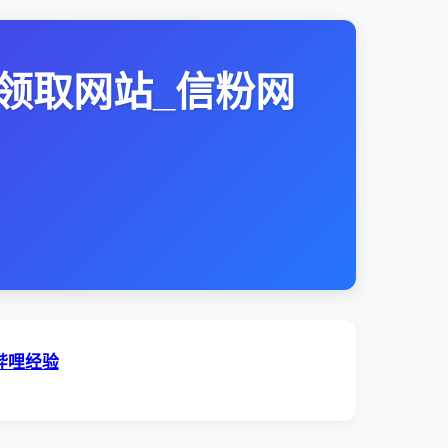
领取网站_信粉网
哔哩经验